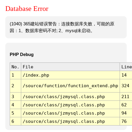
Database Error
(1040) 365建站错误警告：连接数据库失败，可能的原
因：1、数据库密码不对; 2、mysql未启动。
PHP Debug
No.
File
Line
1
/index.php
14
2
/source/function/function_extend.php
324
3
/source/class/jzmysql.class.php
211
4
/source/class/jzmysql.class.php
62
5
/source/class/jzmysql.class.php
94
6
/source/class/jzmysql.class.php
76