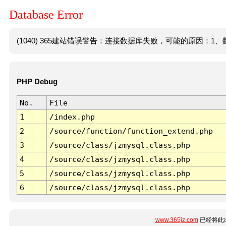
Database Error
(1040) 365建站错误警告：连接数据库失败，可能的原因：1、数
PHP Debug
No.
File
1
/index.php
2
/source/function/function_extend.php
3
/source/class/jzmysql.class.php
4
/source/class/jzmysql.class.php
5
/source/class/jzmysql.class.php
6
/source/class/jzmysql.class.php
www.365jz.com
已经将此