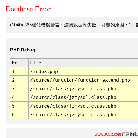
Database Error
(1040) 365建站错误警告：连接数据库失败，可能的原因：1、数
PHP Debug
No.
File
1
/index.php
2
/source/function/function_extend.php
3
/source/class/jzmysql.class.php
4
/source/class/jzmysql.class.php
5
/source/class/jzmysql.class.php
6
/source/class/jzmysql.class.php
www.365jz.com
已经将此