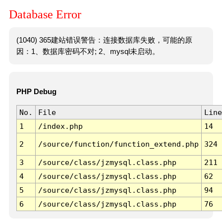
Database Error
(1040) 365建站错误警告：连接数据库失败，可能的原
因：1、数据库密码不对; 2、mysql未启动。
PHP Debug
No.
File
Line
1
/index.php
14
2
/source/function/function_extend.php
324
3
/source/class/jzmysql.class.php
211
4
/source/class/jzmysql.class.php
62
5
/source/class/jzmysql.class.php
94
6
/source/class/jzmysql.class.php
76