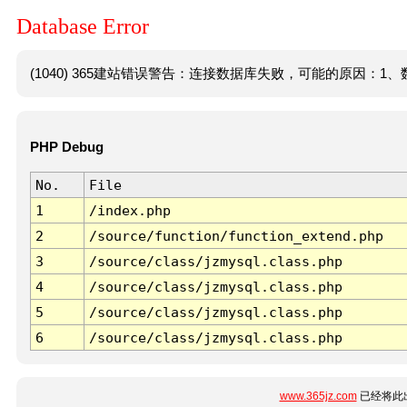
Database Error
(1040) 365建站错误警告：连接数据库失败，可能的原因：1、数
PHP Debug
No.
File
1
/index.php
2
/source/function/function_extend.php
3
/source/class/jzmysql.class.php
4
/source/class/jzmysql.class.php
5
/source/class/jzmysql.class.php
6
/source/class/jzmysql.class.php
www.365jz.com
已经将此