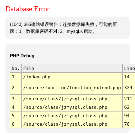
Database Error
(1040) 365建站错误警告：连接数据库失败，可能的原
因：1、数据库密码不对; 2、mysql未启动。
PHP Debug
No.
File
Line
1
/index.php
14
2
/source/function/function_extend.php
324
3
/source/class/jzmysql.class.php
211
4
/source/class/jzmysql.class.php
62
5
/source/class/jzmysql.class.php
94
6
/source/class/jzmysql.class.php
76