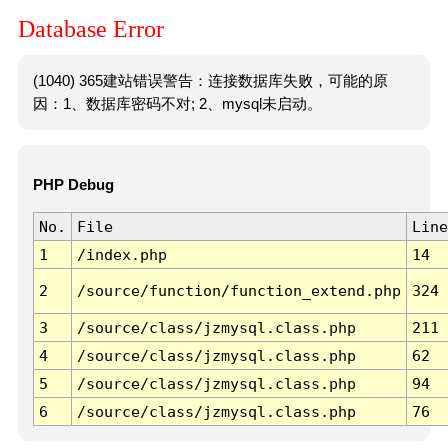
Database Error
(1040) 365建站错误警告：连接数据库失败，可能的原
因：1、数据库密码不对; 2、mysql未启动。
PHP Debug
No.
File
Line
1
/index.php
14
2
/source/function/function_extend.php
324
3
/source/class/jzmysql.class.php
211
4
/source/class/jzmysql.class.php
62
5
/source/class/jzmysql.class.php
94
6
/source/class/jzmysql.class.php
76