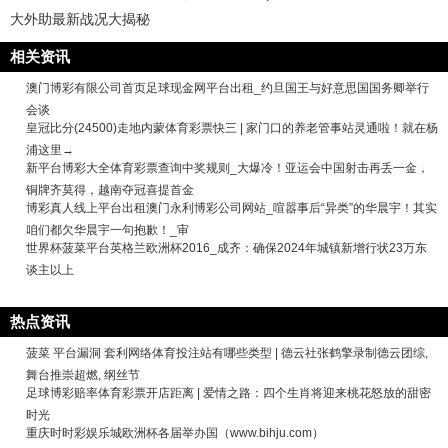
大外助最新战况大揭秘
相关资讯
澳门博彩有限公司首页足球现金网平台出租_约旦国王与好意思国国务卿举行
会谈
皇冠比分(24500)走地内蒙体育彩票快三 | 家门口的养老管事站灵通啦！就在杨
浦这里→
新平台博彩大全体育彩票查询中奖规则_大爆冷！亚运会中国射击再丢一金，
铜牌齐莫得，越南夺冠喜提首金
博彩真人线上平台出租澳门永利博彩公司网站_喧嚣事后“异类”的华晨宇！其实
咱们都欠华晨宇一句抱歉！_审
世界杯菠菜平台英格兰欧洲杯2016_成齐：确保2024年城镇新增行状23万东
谈主以上
热点资讯
菠菜 平台漏洞 套利网络体育投注站有哪些类型 | 德云社张鹤擎录制德云团综,
舞台推崇超燃, 纲丝节
足球博彩赔率体育彩票开店距离 | 爱情之路：四个生肖将迎来桃花怒放的甜密
时光
重庆时时彩娱乐城欧洲杯各届举办国（www.bihju.com）