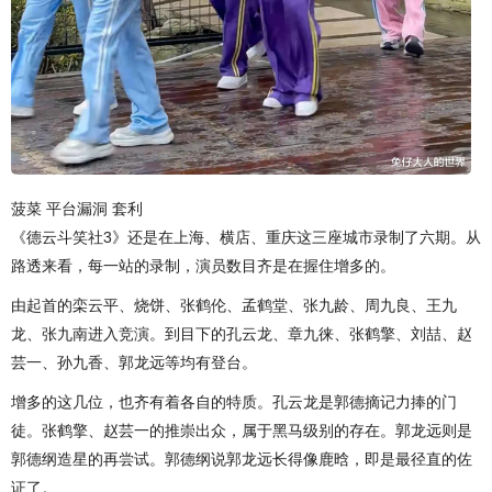
菠菜 平台漏洞 套利
《德云斗笑社3》还是在上海、横店、重庆这三座城市录制了六期。从
路透来看，每一站的录制，演员数目齐是在握住增多的。
由起首的栾云平、烧饼、张鹤伦、孟鹤堂、张九龄、周九良、王九
龙、张九南进入竞演。到目下的孔云龙、章九徕、张鹤擎、刘喆、赵
芸一、孙九香、郭龙远等均有登台。
增多的这几位，也齐有着各自的特质。孔云龙是郭德摘记力捧的门
徒。张鹤擎、赵芸一的推崇出众，属于黑马级别的存在。郭龙远则是
郭德纲造星的再尝试。郭德纲说郭龙远长得像鹿晗，即是最径直的佐
证了。