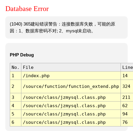
Database Error
(1040) 365建站错误警告：连接数据库失败，可能的原
因：1、数据库密码不对; 2、mysql未启动。
PHP Debug
No.
File
Line
1
/index.php
14
2
/source/function/function_extend.php
324
3
/source/class/jzmysql.class.php
211
4
/source/class/jzmysql.class.php
62
5
/source/class/jzmysql.class.php
94
6
/source/class/jzmysql.class.php
76