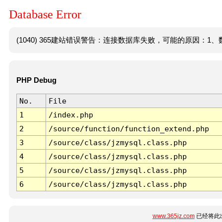
Database Error
(1040) 365建站错误警告：连接数据库失败，可能的原因：1、数
PHP Debug
No.
File
1
/index.php
2
/source/function/function_extend.php
3
/source/class/jzmysql.class.php
4
/source/class/jzmysql.class.php
5
/source/class/jzmysql.class.php
6
/source/class/jzmysql.class.php
www.365jz.com
已经将此