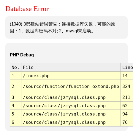
Database Error
(1040) 365建站错误警告：连接数据库失败，可能的原
因：1、数据库密码不对; 2、mysql未启动。
PHP Debug
No.
File
Line
1
/index.php
14
2
/source/function/function_extend.php
324
3
/source/class/jzmysql.class.php
211
4
/source/class/jzmysql.class.php
62
5
/source/class/jzmysql.class.php
94
6
/source/class/jzmysql.class.php
76