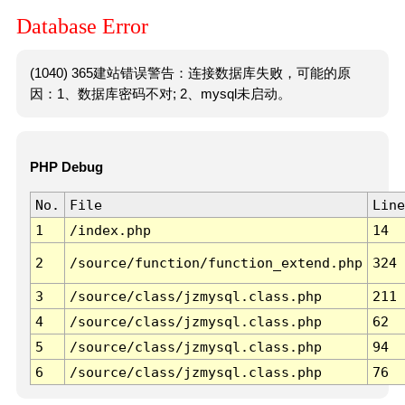
Database Error
(1040) 365建站错误警告：连接数据库失败，可能的原
因：1、数据库密码不对; 2、mysql未启动。
PHP Debug
No.
File
Line
1
/index.php
14
2
/source/function/function_extend.php
324
3
/source/class/jzmysql.class.php
211
4
/source/class/jzmysql.class.php
62
5
/source/class/jzmysql.class.php
94
6
/source/class/jzmysql.class.php
76