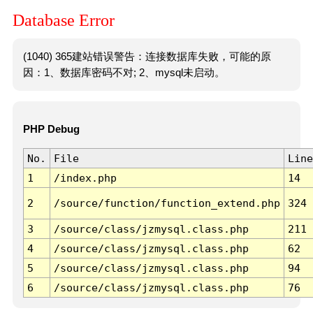
Database Error
(1040) 365建站错误警告：连接数据库失败，可能的原
因：1、数据库密码不对; 2、mysql未启动。
PHP Debug
No.
File
Line
1
/index.php
14
2
/source/function/function_extend.php
324
3
/source/class/jzmysql.class.php
211
4
/source/class/jzmysql.class.php
62
5
/source/class/jzmysql.class.php
94
6
/source/class/jzmysql.class.php
76