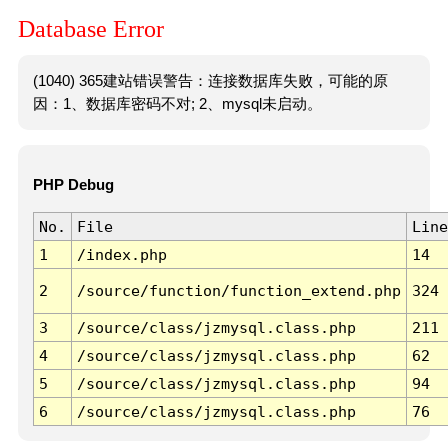
Database Error
(1040) 365建站错误警告：连接数据库失败，可能的原
因：1、数据库密码不对; 2、mysql未启动。
PHP Debug
No.
File
Line
1
/index.php
14
2
/source/function/function_extend.php
324
3
/source/class/jzmysql.class.php
211
4
/source/class/jzmysql.class.php
62
5
/source/class/jzmysql.class.php
94
6
/source/class/jzmysql.class.php
76