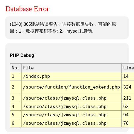
Database Error
(1040) 365建站错误警告：连接数据库失败，可能的原
因：1、数据库密码不对; 2、mysql未启动。
PHP Debug
No.
File
Line
1
/index.php
14
2
/source/function/function_extend.php
324
3
/source/class/jzmysql.class.php
211
4
/source/class/jzmysql.class.php
62
5
/source/class/jzmysql.class.php
94
6
/source/class/jzmysql.class.php
76