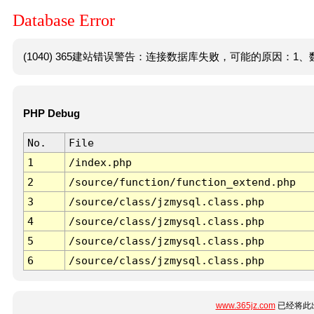
Database Error
(1040) 365建站错误警告：连接数据库失败，可能的原因：1、数
PHP Debug
No.
File
1
/index.php
2
/source/function/function_extend.php
3
/source/class/jzmysql.class.php
4
/source/class/jzmysql.class.php
5
/source/class/jzmysql.class.php
6
/source/class/jzmysql.class.php
www.365jz.com
已经将此