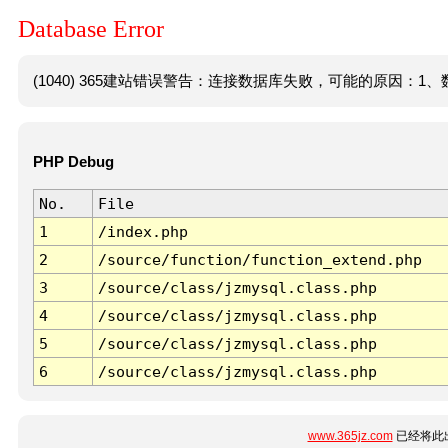
Database Error
(1040) 365建站错误警告：连接数据库失败，可能的原因：1、数
PHP Debug
No.
File
1
/index.php
2
/source/function/function_extend.php
3
/source/class/jzmysql.class.php
4
/source/class/jzmysql.class.php
5
/source/class/jzmysql.class.php
6
/source/class/jzmysql.class.php
www.365jz.com
已经将此