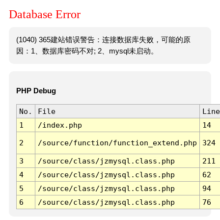
Database Error
(1040) 365建站错误警告：连接数据库失败，可能的原
因：1、数据库密码不对; 2、mysql未启动。
PHP Debug
No.
File
Line
1
/index.php
14
2
/source/function/function_extend.php
324
3
/source/class/jzmysql.class.php
211
4
/source/class/jzmysql.class.php
62
5
/source/class/jzmysql.class.php
94
6
/source/class/jzmysql.class.php
76