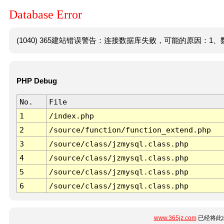
Database Error
(1040) 365建站错误警告：连接数据库失败，可能的原因：1、数
PHP Debug
No.
File
1
/index.php
2
/source/function/function_extend.php
3
/source/class/jzmysql.class.php
4
/source/class/jzmysql.class.php
5
/source/class/jzmysql.class.php
6
/source/class/jzmysql.class.php
www.365jz.com
已经将此