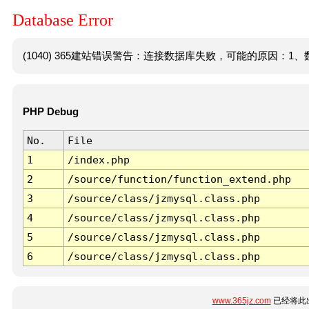
Database Error
(1040) 365建站错误警告：连接数据库失败，可能的原因：1、数
PHP Debug
No.
File
1
/index.php
2
/source/function/function_extend.php
3
/source/class/jzmysql.class.php
4
/source/class/jzmysql.class.php
5
/source/class/jzmysql.class.php
6
/source/class/jzmysql.class.php
www.365jz.com
已经将此