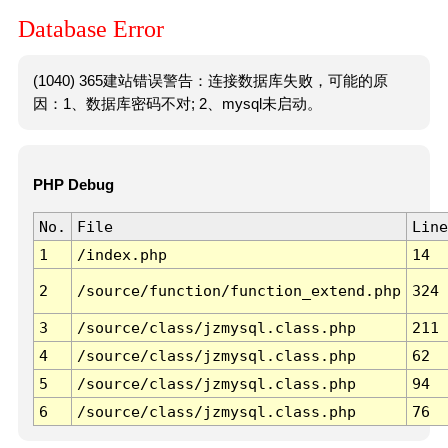
Database Error
(1040) 365建站错误警告：连接数据库失败，可能的原
因：1、数据库密码不对; 2、mysql未启动。
PHP Debug
No.
File
Line
1
/index.php
14
2
/source/function/function_extend.php
324
3
/source/class/jzmysql.class.php
211
4
/source/class/jzmysql.class.php
62
5
/source/class/jzmysql.class.php
94
6
/source/class/jzmysql.class.php
76