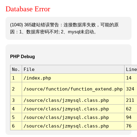
Database Error
(1040) 365建站错误警告：连接数据库失败，可能的原
因：1、数据库密码不对; 2、mysql未启动。
PHP Debug
No.
File
Line
1
/index.php
14
2
/source/function/function_extend.php
324
3
/source/class/jzmysql.class.php
211
4
/source/class/jzmysql.class.php
62
5
/source/class/jzmysql.class.php
94
6
/source/class/jzmysql.class.php
76