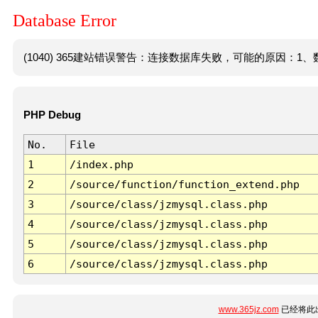
Database Error
(1040) 365建站错误警告：连接数据库失败，可能的原因：1、数
PHP Debug
No.
File
1
/index.php
2
/source/function/function_extend.php
3
/source/class/jzmysql.class.php
4
/source/class/jzmysql.class.php
5
/source/class/jzmysql.class.php
6
/source/class/jzmysql.class.php
www.365jz.com
已经将此