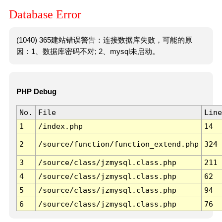
Database Error
(1040) 365建站错误警告：连接数据库失败，可能的原
因：1、数据库密码不对; 2、mysql未启动。
PHP Debug
No.
File
Line
1
/index.php
14
2
/source/function/function_extend.php
324
3
/source/class/jzmysql.class.php
211
4
/source/class/jzmysql.class.php
62
5
/source/class/jzmysql.class.php
94
6
/source/class/jzmysql.class.php
76