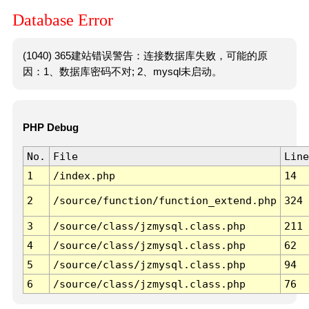
Database Error
(1040) 365建站错误警告：连接数据库失败，可能的原
因：1、数据库密码不对; 2、mysql未启动。
PHP Debug
No.
File
Line
1
/index.php
14
2
/source/function/function_extend.php
324
3
/source/class/jzmysql.class.php
211
4
/source/class/jzmysql.class.php
62
5
/source/class/jzmysql.class.php
94
6
/source/class/jzmysql.class.php
76