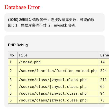
Database Error
(1040) 365建站错误警告：连接数据库失败，可能的原
因：1、数据库密码不对; 2、mysql未启动。
PHP Debug
No.
File
Line
1
/index.php
14
2
/source/function/function_extend.php
324
3
/source/class/jzmysql.class.php
211
4
/source/class/jzmysql.class.php
62
5
/source/class/jzmysql.class.php
94
6
/source/class/jzmysql.class.php
76