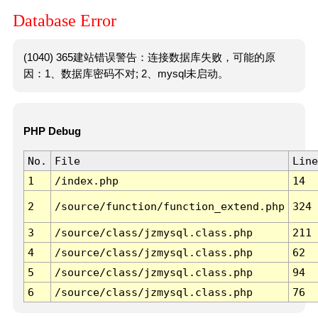
Database Error
(1040) 365建站错误警告：连接数据库失败，可能的原
因：1、数据库密码不对; 2、mysql未启动。
PHP Debug
No.
File
Line
1
/index.php
14
2
/source/function/function_extend.php
324
3
/source/class/jzmysql.class.php
211
4
/source/class/jzmysql.class.php
62
5
/source/class/jzmysql.class.php
94
6
/source/class/jzmysql.class.php
76