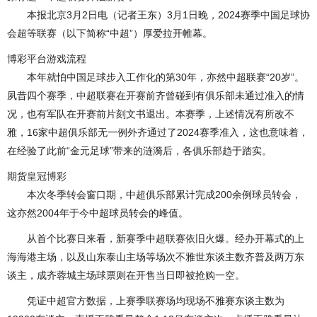
本报北京3月2日电（记者王东）3月1日晚，2024赛季中国足球协
会超等联赛（以下简称“中超”）厚爱拉开帷幕。
博彩平台游戏流程
本年就怕中国足球步入工作化的第30年，亦然中超联赛“20岁”。
夙昔四个赛季，中超联赛在开赛前齐曾碰到有俱乐部未通过准入的情
况，也有军队在开赛前片刻文书退出。本赛季，上述情况有所改不
雅，16家中超俱乐部无一例外齐通过了2024赛季准入，这也意味着，
在经验了此前“金元足球”带来的涟漪后，各俱乐部趋于踏实。
期货
皇冠博彩
本次冬季转会窗口期，中超俱乐部累计完成200余例球员转会，
这亦然2004年于今中超球员转会的峰值。
从首个比赛日来看，新赛季中超联赛依旧火爆。经办开幕式的上
海海港主场，以及山东泰山主场等场次不雅世东谈主数齐普及两万东
谈主，成齐蓉城主场球票则在开售当日即被抢购一空。
凭证中超官方数据，上赛季联赛场均现场不雅赛东谈主数为