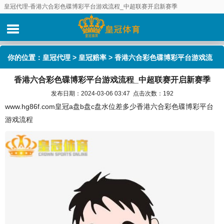
皇冠代理-香港六合彩色碟博彩平台游戏流程_中超联赛开启新赛季
你的位置：
皇冠代理
>
皇冠赔率
> 香港六合彩色碟博彩平台游戏流
香港六合彩色碟博彩平台游戏流程_中超联赛开启新赛季
程_中超联赛开启新赛季
发布日期：2024-03-06 03:47 点击次数：192
www.hg86f.com皇冠a盘b盘c盘水位差多少香港六合彩色碟博彩平台
游戏流程