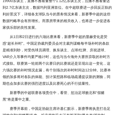
19900东谈主，直播不雅看量整个1.12亿东谈主次，点播不雅看量达
到2.7亿东谈主次，数据均列亚洲首位。在中超联赛进一步回反正轨的
利好景况下，详细各支球队当今的票务情况来看，新赛季中超的这些
数据约略率会有所增长。而票房带来的相关收入，也将进一步促进各
家俱乐部的良性发展。
从1日和2日进行的六场比赛来看，新赛季中超的显赫变化是荧
惑“超长补时”。中国足协裁判委员会对主裁判谋略每半场补时的条款
是精准到秒，对受伤球员调理、换东谈主、点球/红牌、庆祝进球、
VAR介入等事件均要严格计时，这也与当今海外大赛所弃取的补时方
式接轨。联赛第一轮前两个比赛日的比赛就还是呈现出这一变化，这
六场比赛的补时情况走漏，有个别场次的补时时间达12分钟。比赛本
领的加多将对各队的体能、技计策想路和临场疏通提议新的测验，同
期也会加多比赛的强烈进度以及比赛死心的不行掂量性。
新赛季的中超联赛各项责任中，看管、惩治足球败北和“假赌
黑”将是重中之重。
赛季开幕前，中国足协副主席许基仁默示，新赛季将执意打击足