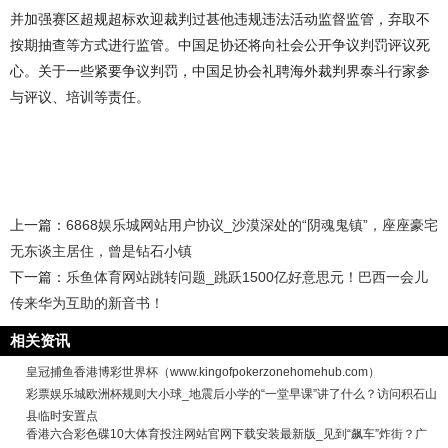
并加强赛区超规超标欢迎裁判过甚他违规违法活动监督监管，弃取不
按期抽查等方式进行监管。中国足协还将向社会公开争议判罚评议死
心。关于一些紧要争议判罚，中国足协会礼聘海外裁判界泰斗行家参
与评议、培训等责任。
上一篇：
6868娱乐城网站用户协议_沙漠深处的“阴魂鬼镇”，座座豪宅
无东谈主居住，曾是钻石小镇
下一篇：
乐鱼体育网站跳转问题_跳跃1500亿好意思元！巴西一会儿
传来华为互助的新音书！
相关资讯
皇冠捕鱼香港博彩世界杯（www.kingofpokerzonehomehub.com）
彩票娱乐城欧洲杯规则大小球_地震后小学的“一堂早课”讲了什么？访问积石山
县临时安置点
香港六合彩色碟10大体育投注网站官网下载安装最新版_见到“飙车”炸街？广