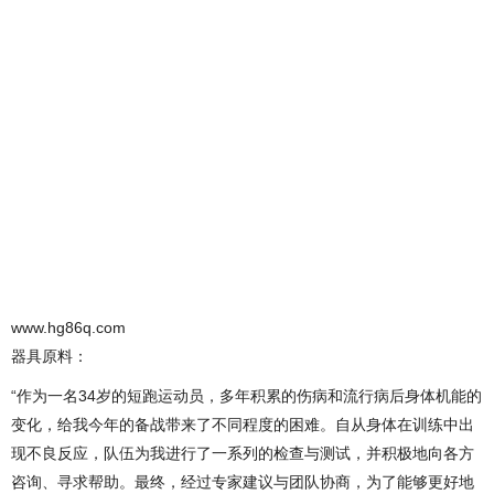
www.hg86q.com
器具原料：
“作为一名34岁的短跑运动员，多年积累的伤病和流行病后身体机能的
变化，给我今年的备战带来了不同程度的困难。自从身体在训练中出
现不良反应，队伍为我进行了一系列的检查与测试，并积极地向各方
咨询、寻求帮助。最终，经过专家建议与团队协商，为了能够更好地