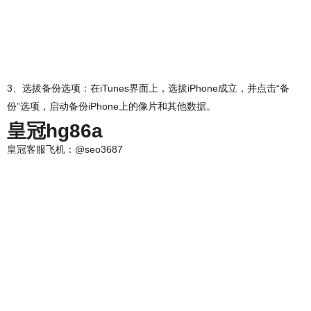
3、选拔备份选项：在iTunes界面上，选拔iPhone成立，并点击“备
份”选项，启动备份iPhone上的像片和其他数据。
皇冠hg86a
皇冠客服飞机：@seo3687