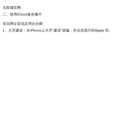
太阳城官网
二、使用iCloud备份像片
皇冠网址
皇冠足球比分網
1、大开建设：在iPhone上大开“建设”诓骗，并点击我方的Apple ID。