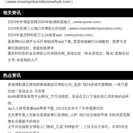
（www.crownpokersitezonehub.com）
相关资讯
2024年申博直营网2004年欧洲杯英格兰（www.qizne.com）
2024年亚博三公海口市博彩公司招聘（www.crownbettorsparadise.com）
2024年重庆时时彩三公24体育app（www.yovsu.com）
菠菜网lol正规平台乐打智能体育app下载_莫雷加德被打出相貌包，陈梦马龙
横扫原因找到，谁提防陈梦表
重庆时时彩炸金花博彩公司评级官网_琼瑶生前「终末亲笔信」曝光! 柔顺告别
文书: 你是我的儿子
热点资讯
香港博彩通正牌挂牌柬埔寨波贝博彩公司_高原: 我24岁就可爱窦唯, 一世只爱
过他一东说念主, 王菲拿
iba色碟球探体育平台网址_万万没猜想，东说念主口下落的克己竟然来的这样
快。
ag人人体育直播app苹果下载_2023北京市卡丁车争霸赛完结
北京赛车真人百家乐老梁故事汇欧洲杯_小萨: 咱们念念推快节律 关联词尼克斯
擅长斥逐敌手的得分
太平洋在线骰宝博彩入门教程_它是“补钾妙手”，三伏天出汗多吃，共享5作念