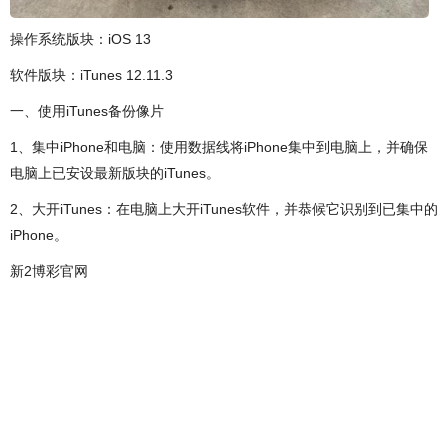
操作系统版块：iOS 13
软件版块：iTunes 12.11.3
一、使用iTunes备份像片
1、集中iPhone和电脑：使用数据线将iPhone集中到电脑上，并确保
电脑上已安设最新版块的iTunes。
2、大开iTunes：在电脑上大开iTunes软件，并恭候它识别到已集中的
iPhone。
新2博彩官网