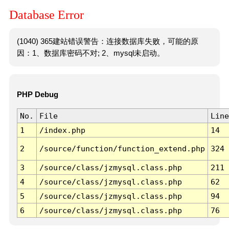
Database Error
(1040) 365建站错误警告：连接数据库失败，可能的原
因：1、数据库密码不对; 2、mysql未启动。
PHP Debug
No.
File
Line
1
/index.php
14
2
/source/function/function_extend.php
324
3
/source/class/jzmysql.class.php
211
4
/source/class/jzmysql.class.php
62
5
/source/class/jzmysql.class.php
94
6
/source/class/jzmysql.class.php
76