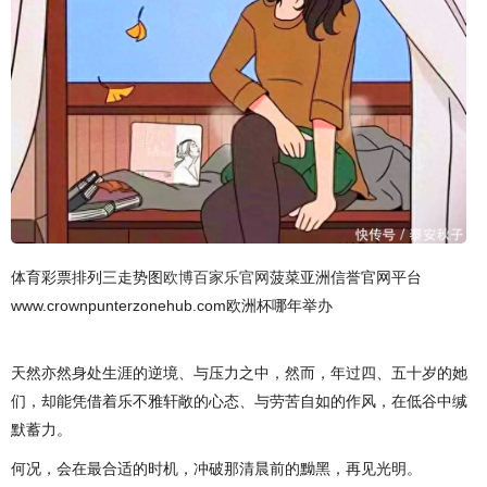
体育彩票排列三走势图
欧博百家乐官网
菠菜亚洲信誉官网平台
www.crownpunterzonehub.com欧洲杯哪年举办
天然亦然身处生涯的逆境、与压力之中，然而，年过四、五十岁的她
们，却能凭借着乐不雅轩敞的心态、与劳苦自如的作风，在低谷中缄
默蓄力。
何况，会在最合适的时机，冲破那清晨前的黝黑，再见光明。