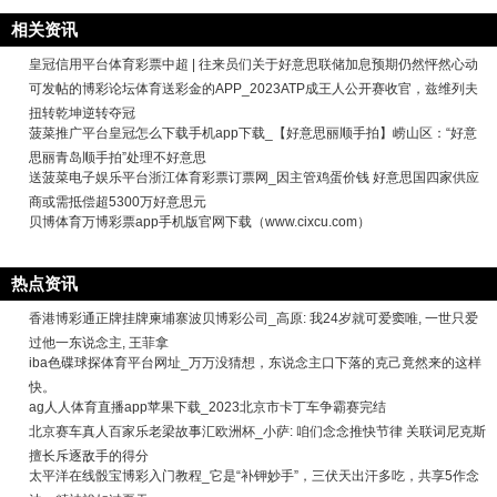
相关资讯
皇冠信用平台体育彩票中超 | 往来员们关于好意思联储加息预期仍然怦然心动
可发帖的博彩论坛体育送彩金的APP_2023ATP成王人公开赛收官，兹维列夫
扭转乾坤逆转夺冠
菠菜推广平台皇冠怎么下载手机app下载_【好意思丽顺手拍】崂山区：“好意
思丽青岛顺手拍”处理不好意思
送菠菜电子娱乐平台浙江体育彩票订票网_因主管鸡蛋价钱 好意思国四家供应
商或需抵偿超5300万好意思元
贝博体育万博彩票app手机版官网下载（www.cixcu.com）
热点资讯
香港博彩通正牌挂牌柬埔寨波贝博彩公司_高原: 我24岁就可爱窦唯, 一世只爱
过他一东说念主, 王菲拿
iba色碟球探体育平台网址_万万没猜想，东说念主口下落的克己竟然来的这样
快。
ag人人体育直播app苹果下载_2023北京市卡丁车争霸赛完结
北京赛车真人百家乐老梁故事汇欧洲杯_小萨: 咱们念念推快节律 关联词尼克斯
擅长斥逐敌手的得分
太平洋在线骰宝博彩入门教程_它是“补钾妙手”，三伏天出汗多吃，共享5作念