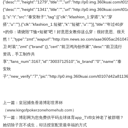
{"desc":"","height":"1279","title":"","url":"http://p0.img.360kuai.com/
{"desc":"","height":"1341","title":"","url":"http://p0.img.360kuai.c
[],"s":"t","src":"泰安秋子","tag":[{"clk":"kfashion_1:穿搭","k":"穿
搭","u":""},{"clk":"kfashion_1:短裙","k":"短裙","u":""}],"title":"年过40岁
+的你：请烧毁“T恤+短裙”吧！好意思女教你这么穿：很好意思、很天
然！","type":"zmt","wapurl":"http://zm.news.so.com/aae3605ac26104
卫:时装","zmt":{"brand":{},"cert":"前卫鸿沟创作家","desc":"前卫流行
资讯，手工制作共
享","fans_num":3167,"id":"3003712510","is_brand":"0","name":"泰
安秋
子","new_verify":"7","pic":"http://p0.img.360kuai.com/t0107d42a811363
上一篇：
皇冠捕鱼香港博彩世界杯
（www.kingofpokerzonehomehub.com）
下一篇：
博彩网为您免费供平码去球体育app_TVB女神老了被群嘲？
她切除子宫不成生，却活授室配里最幸福的方式