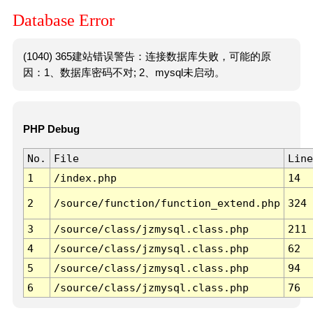
Database Error
(1040) 365建站错误警告：连接数据库失败，可能的原
因：1、数据库密码不对; 2、mysql未启动。
PHP Debug
No.
File
Line
1
/index.php
14
2
/source/function/function_extend.php
324
3
/source/class/jzmysql.class.php
211
4
/source/class/jzmysql.class.php
62
5
/source/class/jzmysql.class.php
94
6
/source/class/jzmysql.class.php
76