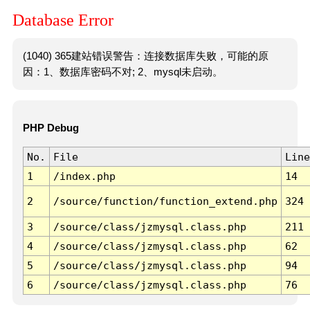
Database Error
(1040) 365建站错误警告：连接数据库失败，可能的原
因：1、数据库密码不对; 2、mysql未启动。
PHP Debug
No.
File
Line
1
/index.php
14
2
/source/function/function_extend.php
324
3
/source/class/jzmysql.class.php
211
4
/source/class/jzmysql.class.php
62
5
/source/class/jzmysql.class.php
94
6
/source/class/jzmysql.class.php
76