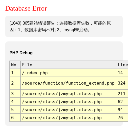
Database Error
(1040) 365建站错误警告：连接数据库失败，可能的原
因：1、数据库密码不对; 2、mysql未启动。
PHP Debug
No.
File
Line
1
/index.php
14
2
/source/function/function_extend.php
324
3
/source/class/jzmysql.class.php
211
4
/source/class/jzmysql.class.php
62
5
/source/class/jzmysql.class.php
94
6
/source/class/jzmysql.class.php
76