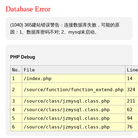
Database Error
(1040) 365建站错误警告：连接数据库失败，可能的原
因：1、数据库密码不对; 2、mysql未启动。
PHP Debug
No.
File
Line
1
/index.php
14
2
/source/function/function_extend.php
324
3
/source/class/jzmysql.class.php
211
4
/source/class/jzmysql.class.php
62
5
/source/class/jzmysql.class.php
94
6
/source/class/jzmysql.class.php
76