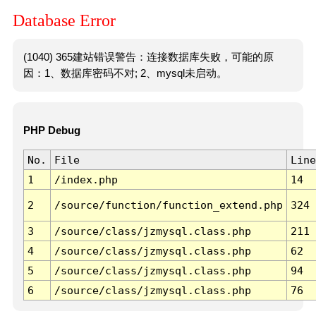
Database Error
(1040) 365建站错误警告：连接数据库失败，可能的原
因：1、数据库密码不对; 2、mysql未启动。
PHP Debug
No.
File
Line
1
/index.php
14
2
/source/function/function_extend.php
324
3
/source/class/jzmysql.class.php
211
4
/source/class/jzmysql.class.php
62
5
/source/class/jzmysql.class.php
94
6
/source/class/jzmysql.class.php
76