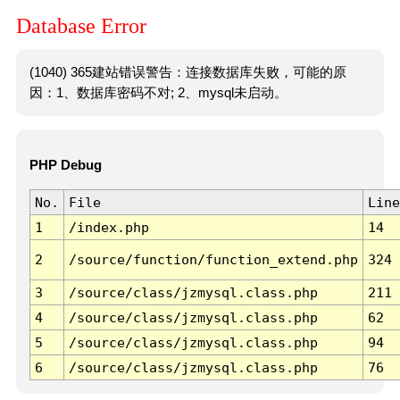
Database Error
(1040) 365建站错误警告：连接数据库失败，可能的原
因：1、数据库密码不对; 2、mysql未启动。
PHP Debug
No.
File
Line
1
/index.php
14
2
/source/function/function_extend.php
324
3
/source/class/jzmysql.class.php
211
4
/source/class/jzmysql.class.php
62
5
/source/class/jzmysql.class.php
94
6
/source/class/jzmysql.class.php
76