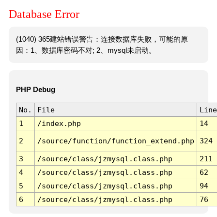
Database Error
(1040) 365建站错误警告：连接数据库失败，可能的原
因：1、数据库密码不对; 2、mysql未启动。
PHP Debug
No.
File
Line
1
/index.php
14
2
/source/function/function_extend.php
324
3
/source/class/jzmysql.class.php
211
4
/source/class/jzmysql.class.php
62
5
/source/class/jzmysql.class.php
94
6
/source/class/jzmysql.class.php
76