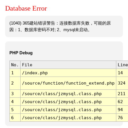
Database Error
(1040) 365建站错误警告：连接数据库失败，可能的原
因：1、数据库密码不对; 2、mysql未启动。
PHP Debug
No.
File
Line
1
/index.php
14
2
/source/function/function_extend.php
324
3
/source/class/jzmysql.class.php
211
4
/source/class/jzmysql.class.php
62
5
/source/class/jzmysql.class.php
94
6
/source/class/jzmysql.class.php
76