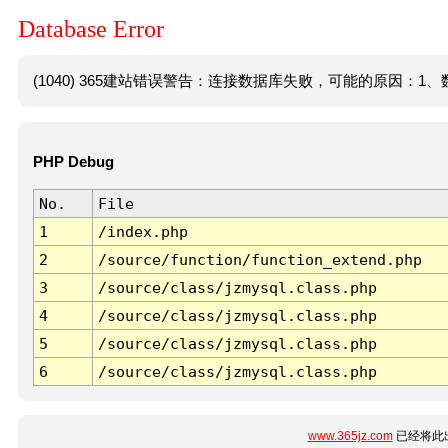
Database Error
(1040) 365建站错误警告：连接数据库失败，可能的原因：1、数
PHP Debug
No.
File
1
/index.php
2
/source/function/function_extend.php
3
/source/class/jzmysql.class.php
4
/source/class/jzmysql.class.php
5
/source/class/jzmysql.class.php
6
/source/class/jzmysql.class.php
www.365jz.com
已经将此