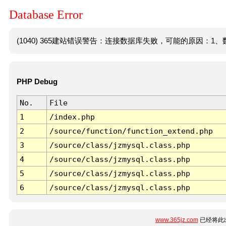
Database Error
(1040) 365建站错误警告：连接数据库失败，可能的原因：1、数
PHP Debug
No.
File
1
/index.php
2
/source/function/function_extend.php
3
/source/class/jzmysql.class.php
4
/source/class/jzmysql.class.php
5
/source/class/jzmysql.class.php
6
/source/class/jzmysql.class.php
www.365jz.com
已经将此