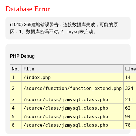
Database Error
(1040) 365建站错误警告：连接数据库失败，可能的原
因：1、数据库密码不对; 2、mysql未启动。
PHP Debug
No.
File
Line
1
/index.php
14
2
/source/function/function_extend.php
324
3
/source/class/jzmysql.class.php
211
4
/source/class/jzmysql.class.php
62
5
/source/class/jzmysql.class.php
94
6
/source/class/jzmysql.class.php
76