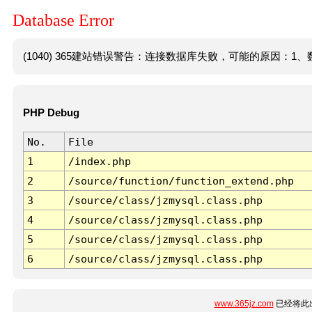
Database Error
(1040) 365建站错误警告：连接数据库失败，可能的原因：1、数
PHP Debug
No.
File
1
/index.php
2
/source/function/function_extend.php
3
/source/class/jzmysql.class.php
4
/source/class/jzmysql.class.php
5
/source/class/jzmysql.class.php
6
/source/class/jzmysql.class.php
www.365jz.com
已经将此