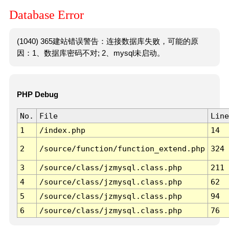
Database Error
(1040) 365建站错误警告：连接数据库失败，可能的原
因：1、数据库密码不对; 2、mysql未启动。
PHP Debug
No.
File
Line
1
/index.php
14
2
/source/function/function_extend.php
324
3
/source/class/jzmysql.class.php
211
4
/source/class/jzmysql.class.php
62
5
/source/class/jzmysql.class.php
94
6
/source/class/jzmysql.class.php
76