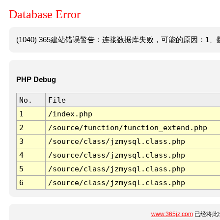
Database Error
(1040) 365建站错误警告：连接数据库失败，可能的原因：1、数
PHP Debug
No.
File
1
/index.php
2
/source/function/function_extend.php
3
/source/class/jzmysql.class.php
4
/source/class/jzmysql.class.php
5
/source/class/jzmysql.class.php
6
/source/class/jzmysql.class.php
www.365jz.com
已经将此