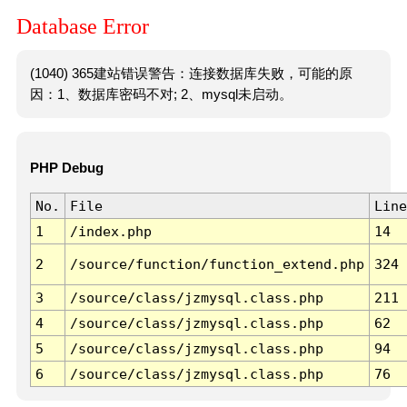
Database Error
(1040) 365建站错误警告：连接数据库失败，可能的原
因：1、数据库密码不对; 2、mysql未启动。
PHP Debug
No.
File
Line
1
/index.php
14
2
/source/function/function_extend.php
324
3
/source/class/jzmysql.class.php
211
4
/source/class/jzmysql.class.php
62
5
/source/class/jzmysql.class.php
94
6
/source/class/jzmysql.class.php
76